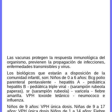
Las vacunas protegen la respuesta inmunológica del
organismo, previenen la propagación de infecciones,
enfermedades transmisibles y virus.
Los biológicos que estarán a disposición de la
comunidad infantil, son: Niños de 0 a 6 años: Bcg polio
parenteral pentavalente - hepatitis A - pediátrica
hepatitis B - pediátrica triple viral - (sarampión rubeola
paperas). sr (sarampión rubeola) - varicela - fiebre
amarilla. VPH toxoide tetánico - neumococo e
influenza.
Niños de 9 años: VPH única dosis. Niñas de 9 a 17
años: VPH única dosis Niños de 1 a 14 años: Fiebre